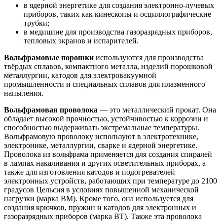
в ядерной энергетике для создания электронно-лучевых
приборов, таких как кинескопы и осциллографические
трубки;
в медицине для производства газоразрядных приборов,
тепловых экранов и испарителей.
Вольфрамовые порошки
используются для производства
твёрдых сплавов, компактного металла, изделий порошковой
металлургии, катодов для электровакуумной
промышленности и специальных сплавов для плазменного
напыления.
Вольфрамовая проволока
— это металлический прокат. Она
обладает высокой прочностью, устойчивостью к коррозии и
способностью выдерживать экстремальные температуры.
Вольфрамовую проволоку используют в электротехнике,
электронике, металлургии, сварке и ядерной энергетике.
Проволока из вольфрама применяется для создания спиралей
в лампах накаливания и других осветительных приборах, а
также для изготовления катодов и подогревателей
электронных устройств, работающих при температуре до 2100
градусов Цельсия в условиях повышенной механической
нагрузки (марка ВМ). Кроме того, она используется для
создания крючков, пружин и катодов для электронных и
газоразрядных приборов (марка ВТ). Также эта проволока