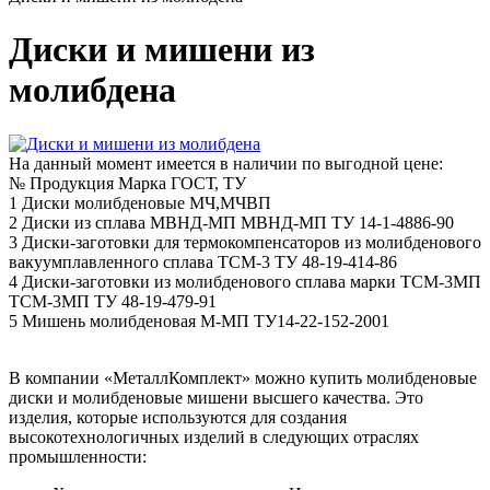
Диски и мишени из
молибдена
На данный момент имеется в наличии по выгодной цене:
№
Продукция
Марка
ГОСТ, ТУ
1
Диски молибденовые
МЧ,МЧВП
2
Диски из сплава МВНД-МП
МВНД-МП
ТУ 14-1-4886-90
3
Диски-заготовки для термокомпенсаторов из молибденового
вакуумплавленного сплава
ТСМ-3
ТУ 48-19-414-86
4
Диски-заготовки из молибденового сплава марки ТСМ-3МП
ТСМ-3МП
ТУ 48-19-479-91
5
Мишень молибденовая
М-МП
ТУ14-22-152-2001
В компании «МеталлКомплект» можно купить молибденовые
диски и молибденовые мишени высшего качества. Это
изделия, которые используются для создания
высокотехнологичных изделий в следующих отраслях
промышленности: