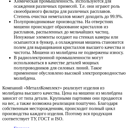
Химическая промышленность. Используются для
осаждения различных примесей. Т.е. они играют роль
своеобразного фильтра для различных расплавов.
Степень очистки неметаллов может доходить до 99.9%.
Полупроводниковые производства. На отверстиях
мишени происходит образование кристаллов из
расплавов, распыленных до мельчайших частиц.
Ненужные элементы оседают на стенках камеры или
осыпаются в бункер, а охлажденная мишень становится
полем для выращивания кристаллов высшего качества и
чистоты. Мишени из молибдена не подвержены износу.
В радиоэлектронной промышленности могут
использоваться в качестве деталей мощных
полупроводников для силовых линий. Такое
применение обусловлено высокой электропроводностью
молибдена.
Компаний «МеталлКомплект» реализует изделия из
молибдена высшего качества. Цена на мишени из молибдена
зависит от типа детали. Крупными партиями они продаются
на вес, а также возможна реализация поштучно. Благодаря
собственным месторождениям, происходит полный цикл
производства каждого изделия. Поэтому вся продукция
соответствует ТУ, ГОСТ и ISO.