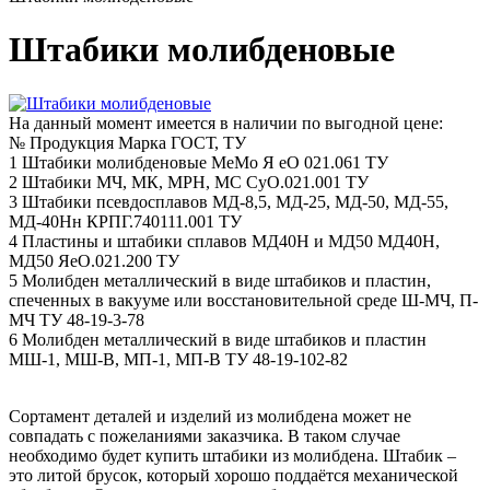
Штабики молибденовые
На данный момент имеется в наличии по выгодной цене:
№
Продукция
Марка
ГОСТ, ТУ
1
Штабики молибденовые
МеМо
Я еО 021.061 ТУ
2
Штабики
МЧ, МК, МРН, МС
СуО.021.001 ТУ
3
Штабики псевдосплавов
МД-8,5, МД-25, МД-50, МД-55,
МД-40Нн
КРПГ.740111.001 ТУ
4
Пластины и штабики сплавов МД40Н и МД50
МД40Н,
МД50
ЯеО.021.200 ТУ
5
Молибден металлический в виде штабиков и пластин,
спеченных в вакууме или восстановительной среде
Ш-МЧ, П-
МЧ
ТУ 48-19-3-78
6
Молибден металлический в виде штабиков и пластин
МШ-1, МШ-В, МП-1, МП-В
ТУ 48-19-102-82
Сортамент деталей и изделий из молибдена может не
совпадать с пожеланиями заказчика. В таком случае
необходимо будет купить штабики из молибдена. Штабик –
это литой брусок, который хорошо поддаётся механической