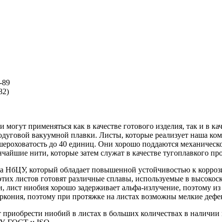
-89
82)
огут применяться как в качестве готового изделия, так и в ка
родуговой вакуумной плавки. Листы, которые реализует наша к
 шероховатость до 40 единиц. Они хорошо поддаются механическо
нчайшие нити, которые затем служат в качестве тугоплавкого пр
ва НбЦУ, который обладает повышенной устойчивостью к корро
тих листов готовят различные сплавы, используемые в высокос
и, лист ниобия хорошо задерживает альфа-излучение, поэтому и
кония, поэтому при протяжке на листах возможны мелкие дефек
риобрести ниобий в листах в больших количествах в наличии и 