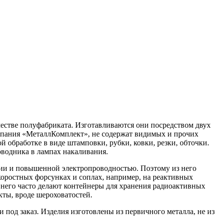
честве полуфабриката. Изготавливаются они посредством двух
омпания «МеталлКомплект», не содержат видимых и прочих
й обработке в виде штамповки, рубки, ковки, резки, обточки.
оводника в лампах накаливания.
зии и повышенной электропроводностью. Поэтому из него
коростных форсунках и соплах, например, на реактивных
з него часто делают контейнеры для хранения радиоактивных
ты, вроде шероховатостей.
под заказ. Изделия изготовлены из первичного металла, не из