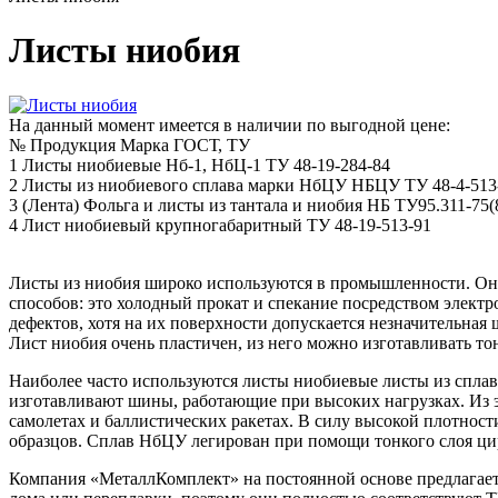
Листы ниобия
На данный момент имеется в наличии по выгодной цене:
№
Продукция
Марка
ГОСТ, ТУ
1
Листы ниобиевые
Нб-1, НбЦ-1
ТУ 48-19-284-84
2
Листы из ниобиевого сплава марки НбЦУ
НБЦУ
ТУ 48-4-513
3
(Лента) Фольга и листы из тантала и ниобия
НБ
ТУ95.311-75(
4
Лист ниобиевый крупногабаритный
ТУ 48-19-513-91
Листы из ниобия широко используются в промышленности. Они м
способов: это холодный прокат и спекание посредством элект
дефектов, хотя на их поверхности допускается незначительная
Лист ниобия очень пластичен, из него можно изготавливать то
Наиболее часто используются листы ниобиевые листы из спла
изготавливают шины, работающие при высоких нагрузках. Из э
самолетах и баллистических ракетах. В силу высокой плотност
образцов. Сплав НбЦУ легирован при помощи тонкого слоя цир
Компания «МеталлКомплект» на постоянной основе предлагает п