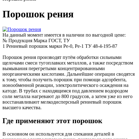
Порошок рения
На данный момент имеется в наличии по выгодной цене:
№
Продукция
Марка
ГОСТ, ТУ
1
Рениевый порошок
марки Ре-0, Ре-1
ТУ 48-4-195-87
Порошок рения производят путём обработки сильными
щелочами смеси тугоплавких металлов, а также посредством
вымывания перегретыми концентрированными
неорганическими кислотами. Дальнейшие операции сводятся
к тому, чтобы получить порошок при помощи адсорбента,
ионообменной реакции, электролитического осаждения на
катоде. В трубах с находящимся под давлением водородом
соли металла нагревают до 800 градусов, а затем уже из него
восстанавливают мелкодисперсный рениевый порошок
высшего качества.
Где применяют этот порошок
В основном он используется для спекания деталей в