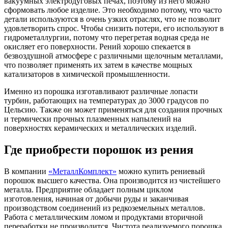
вакуумных электродуговых печах, поэтому из него можно
сформовать любое изделие. Это необходимо потому, что часто
детали используются в очень узких отраслях, что не позволит
удовлетворить спрос. Чтобы снизить потери, его используют в
гидрометаллургии, потому что перегретая водная среда не
окисляет его поверхности. Рений хорошо спекается в
безвоздушной атмосфере с различными щелочным металлами,
что позволяет применять их затем в качестве мощных
катализаторов в химической промышленности.
Именно из порошка изготавливают различные лопасти
турбин, работающих на температурах до 3000 градусов по
Цельсию. Также он может применяться для создания прочных
и термически прочных плазменных напылений на
поверхностях керамических и металлических изделий.
Где приобрести порошок из рения
В компании
«МеталлКомплект»
можно купить рениевый
порошок высшего качества. Она производится из чистейшего
металла. Предприятие обладает полным циклом
изготовления, начиная от добычи руды и заканчивая
производством соединений из редкоземельных металлов.
Работа с металлическим ломом и продуктами вторичной
переработки не производится. Чистота реализуемого порошка