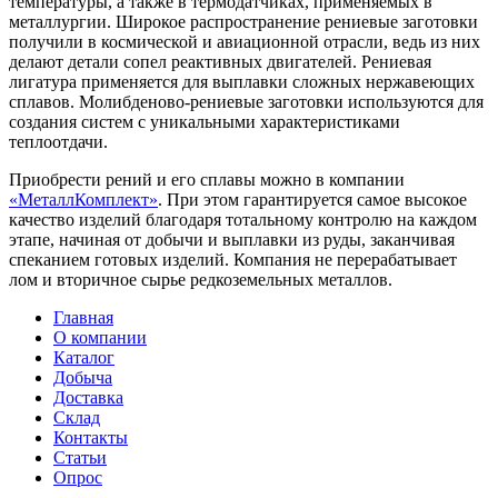
температуры, а также в термодатчиках, применяемых в
металлургии. Широкое распространение рениевые заготовки
получили в космической и авиационной отрасли, ведь из них
делают детали сопел реактивных двигателей. Рениевая
лигатура применяется для выплавки сложных нержавеющих
сплавов. Молибденово-рениевые заготовки используются для
создания систем с уникальными характеристиками
теплоотдачи.
Приобрести рений и его сплавы можно в компании
«Металл
Комплект»
. При этом гарантируется самое высокое
качество изделий благодаря тотальному контролю на каждом
этапе, начиная от добычи и выплавки из руды, заканчивая
спеканием готовых изделий. Компания не перерабатывает
лом и вторичное сырье редкоземельных металлов.
Главная
О компании
Каталог
Добыча
Доставка
Склад
Контакты
Статьи
Опрос