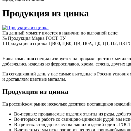
Продукция из цинка
На данный момент имеется в наличии по выгодной цене:
№
Продукция
Марка
ГОСТ, ТУ
1
Продукция из цинка
ЦВ00; ЦВ0; ЦВ; Ц0А; Ц0; Ц1; Ц2; Ц3
ГО
Наша компания специализируется на продаже цветных металлов
добавлялись изделия из ферросплавов, хрома, селена, других ц
На сегодняшний день у нас самые выгодные в России условия 
и доставляем цветные металлы.
Продукция из цинка
На российском рынке несколько десятков поставщиков изделий
Во-первых: продаваемые изделия отлиты из руды, добыто
Во-вторых: в работе со свинцово-цинковой рудой мы ис
В-третьих: стандарт качества наших изделий один - ГОСТ
В-четвертых: мы исключили из цепочки горно-добывающи