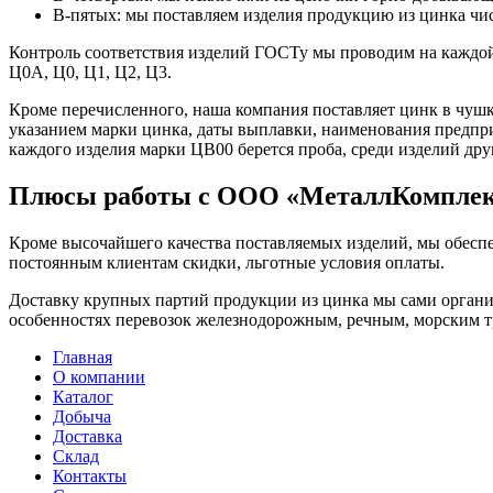
В-пятых: мы поставляем изделия продукцию из цинка чис
Контроль соответствия изделий ГОСТу мы проводим на каждой 
Ц0А, Ц0, Ц1, Ц2, Ц3.
Кроме перечисленного, наша компания поставляет цинк в чушк
указанием марки цинка, даты выплавки, наименования предпри
каждого изделия марки ЦВ00 берется проба, среди изделий дру
Плюсы работы с ООО «МеталлКомпле
Кроме высочайшего качества поставляемых изделий, мы обесп
постоянным клиентам скидки, льготные условия оплаты.
Доставку крупных партий продукции из цинка мы сами организ
особенностях перевозок железнодорожным, речным, морским т
Главная
О компании
Каталог
Добыча
Доставка
Склад
Контакты