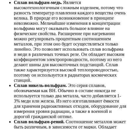
Сплав вольфрам-медь.
Является
высокотехнологичным сложным изделием, потому что
разность температур плавления каждого вещества очень
велика. В природе его возникновение в принципе
невозможно. Мельчайшие изменения в концентрации
вольфрама могут оказывать большое влияние на
физические свойства. Расширение при нагревании
можно регулировать процентным соотношением
металлов, при этом оно будет осуществляться только
линейно. Это позволяет использовать сплав вольфрама
и меди в различных точных реле. Он обладает высоким
коэффициентом электропроводности, поэтому из него
делают шины для высокоточных подстанций. Сплав
также характеризуется высокой теплопроводностью,
поэтому он используется в радиаторах космических
станций.
Сплав никель-вольфрам.
Это серия сплавов,
обозначаемая как ВН. Обычно в составе никогда не
используется только два металла, часто добавляется 1-
3% меди или железа. Из него изготавливают ёмкости
для хранения радиоактивных отходов, оборудование для
измерения уровня радиации, а также в военной и
дорогой гражданской оптике.
Сплав вольфрам-рений.
Соотношение металлов может
быть различным, в зависимости от марки. Обладает