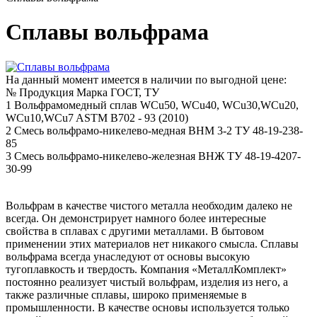
Сплавы вольфрама
На данный момент имеется в наличии по выгодной цене:
№
Продукция
Марка
ГОСТ, ТУ
1
Вольфрамомедный сплав
WCu50, WCu40, WCu30,WCu20,
WCu10,WCu7
ASTM B702 - 93 (2010)
2
Смесь вольфрамо-никелево-медная
ВНМ 3-2
ТУ 48-19-238-
85
3
Смесь вольфрамо-никелево-железная
ВНЖ
ТУ 48-19-4207-
30-99
Вольфрам в качестве чистого металла необходим далеко не
всегда. Он демонстрирует намного более интересные
свойства в сплавах с другими металлами. В бытовом
применении этих материалов нет никакого смысла. Сплавы
вольфрама всегда унаследуют от основы высокую
тугоплавкость и твердость. Компания «МеталлКомплект»
постоянно реализует чистый вольфрам, изделия из него, а
также различные сплавы, широко применяемые в
промышленности. В качестве основы используется только