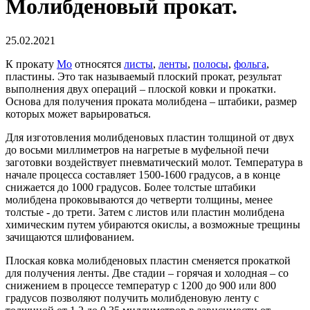
Молибденовый прокат.
25.02.2021
К прокату
Mo
относятся
листы
,
ленты
,
полосы
,
фольга
,
пластины. Это так называемый плоский прокат, результат
выполнения двух операций – плоской ковки и прокатки.
Основа для получения проката молибдена – штабики, размер
которых может варьироваться.
Для изготовления молибденовых пластин толщиной от двух
до восьми миллиметров на нагретые в муфельной печи
заготовки воздействует пневматический молот. Температура в
начале процесса составляет 1500-1600 градусов, а в конце
снижается до 1000 градусов. Более толстые штабики
молибдена проковываются до четверти толщины, менее
толстые - до трети. Затем с листов или пластин молибдена
химическим путем убираются окислы, а возможные трещины
зачищаются шлифованием.
Плоская ковка молибденовых пластин сменяется прокаткой
для получения ленты. Две стадии – горячая и холодная – со
снижением в процессе температур с 1200 до 900 или 800
градусов позволяют получить молибденовую ленту с