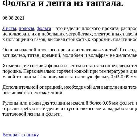
Фольга и лента из тантала.
06.08.2021
Листы
,
полосы
,
фольга
– это изделия плоского проката, расп
использовать их в небольших устройствах, электронных издели
к поглощению газов, высокая стойкость к коррозии, пластичнос
Основа изделий плоского проката из тантала – чистый Ta с со
вот железо, титан, кремний, молибден и вольфрам не желатель
Химические составы фольги и ленты из тантала определены те
порошка. Первоначально горячей ковкой при температуре в ди
малой толщины. Так получают танталовую фольгу 0,03-0,09 мм 
Дополнительной операцией, необходимой для выполнения техн
поставляется неотожженной.
Рулоны или пачки для толщины изделий более 0,05 мм фольги
отрасли требуются изделия из тугоплавкого металла, работающ
танталовой ленты и фольги.
Возврат к списку