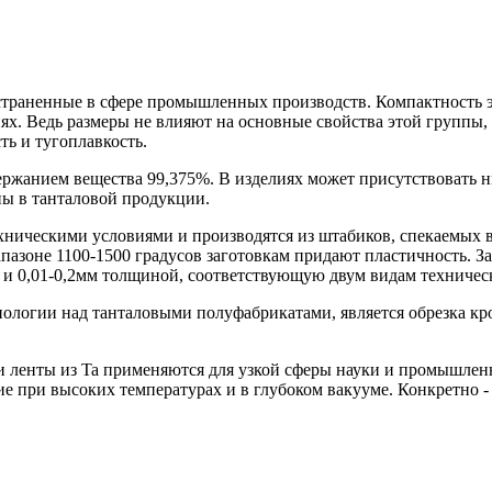
ространенные в сфере промышленных производств. Компактность
ях. Ведь размеры не влияют на основные свойства этой группы,
ть и тугоплавкость.
держанием вещества 99,375%. В изделиях может присутствовать н
ны в танталовой продукции.
хническими условиями и производятся из штабиков, спекаемых в
апазоне 1100-1500 градусов заготовкам придают пластичность. 
и 0,01-0,2мм толщиной, соответствующую двум видам технически
ологии над танталовыми полуфабрикатами, является обрезка кр
 и ленты из Ta применяются для узкой сферы науки и промышлен
ие при высоких температурах и в глубоком вакууме. Конкретно 