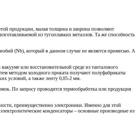
 этой продукции, малая толщина и ширина позволяют
 изготавливаемой из тугоплавких металлов. Та же способность
иобий (Nb), который в данном случае не является примесью. А
 вакууме или восстановительной среде из танталового
Затем методом холодного проката получают полуфабрикаты
х условий, а также ленту 0,05-2 мм.
омок. По запросу проводится термообработка или продукция
ности, преимущественно электроники. Именно для этой
- электролитические конденсаторы – основные производные из