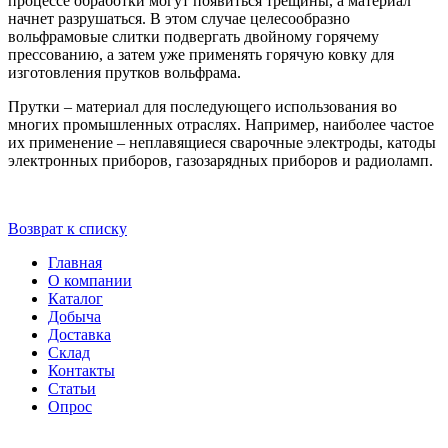
процессе обработки могут появиться трещины, а материал
начнет разрушаться. В этом случае целесообразно
вольфрамовые слитки подвергать двойному горячему
прессованию, а затем уже применять горячую ковку для
изготовления прутков вольфрама.
Прутки – материал для последующего использования во
многих промышленных отраслях. Например, наиболее частое
их применение – неплавящиеся сварочные электроды, катоды
электронных приборов, газозарядных приборов и радиоламп.
Возврат к списку
Главная
О компании
Каталог
Добыча
Доставка
Склад
Контакты
Статьи
Опрос