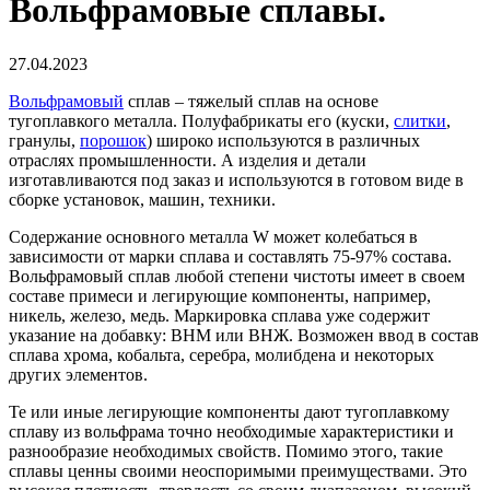
Вольфрамовые сплавы.
27.04.2023
Вольфрамовый
сплав – тяжелый сплав на основе
тугоплавкого металла. Полуфабрикаты его (куски,
слитки
,
гранулы,
порошок
) широко используются в различных
отраслях промышленности. А изделия и детали
изготавливаются под заказ и используются в готовом виде в
сборке установок, машин, техники.
Содержание основного металла W может колебаться в
зависимости от марки сплава и составлять 75-97% состава.
Вольфрамовый сплав любой степени чистоты имеет в своем
составе примеси и легирующие компоненты, например,
никель, железо, медь. Маркировка сплава уже содержит
указание на добавку: ВНМ или ВНЖ. Возможен ввод в состав
сплава хрома, кобальта, серебра, молибдена и некоторых
других элементов.
Те или иные легирующие компоненты дают тугоплавкому
сплаву из вольфрама точно необходимые характеристики и
разнообразие необходимых свойств. Помимо этого, такие
сплавы ценны своими неоспоримыми преимуществами. Это