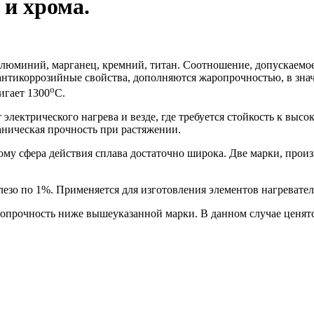
 и хрома.
юминий, марганец, кремний, титан. Соотношение, допускаемое 
антикоррозийные свойства, дополняются жаропрочностью, в зна
о
игает 1300
С.
электрического нагрева и везде, где требуется стойкость к вы
аническая прочность при растяжении.
тому сфера действия сплава достаточно широка. Две марки, про
езо по 1%. Применяется для изготовления элементов нагревате
опрочность ниже вышеуказанной марки. В данном случае ценятс