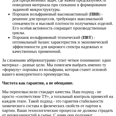
для прецизионных задач, где важна предсказуемость
поведения материала при спекании и формирование
заданной микроструктуры.
Порошок вольфрамовый высокоактивный (
ПВВ
) -
решение для процессов, требующих максимальной
спекаемости и высокой плотности получаемых изделий.
Его особая активность сокращает производственные
циклы.
Порошок вольфрамовый технический (
ПВТ
) -
оптимальный баланс характеристик и экономической
эффективности для широкого спектра надежных и
качественных применений.
За сложными аббревиатурами стоит четкое понимание: один
материал – разные цели. Мы помогаем выбрать именно ту
«формулу» порошка из вольфрама, которая станет основой
вашего конкурентного преимущества.
Чистота как гарантия, а не обещание.
Мы переосмыслили стандарт качества. Наш подход - не
просто «соответствие ТУ», а тотальный контроль примесей на
каждом этапе. Такой подход - это гарантия стабильности
химического состава и физических свойств от партии к
партии. Ваши технологические процессы не должны страдать
от неожиданностей в сырье. С нами они получают