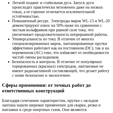
Легкий поджиг и стабильная дуга. Запуск дуги
происходит практически мгновенно даже на низких
токах, а ее горение отличается исключительной
устойчивостью.
Повышенный ресурс. Электроды марок WL-15 и WL-20
демонстрируют износ на 50% ниже по сравнению с
чистым вольфрамом при равной силе тока, что
увеличивает продолжительность непрерывной работы.
Универсальность по току. В отличие от многих
специализированных марок, лантанированные прутки
эффективно работают как на постоянном (DC), так и на
переменном (AC) токе, что избавляет от необходимости
частой смены расходников.
Безопасность и контроль. В отличие от популярных
торированных (красных) электродов, лантановые не
имеют радиоактивной составляющей, что делает работу
с ними безопаснее и экологичнее.
Сферы применения: от точных работ до
ответственных конструкций
Благодаря сочетанию характеристик, прутки с оксидом
лантана нашли широкое применение для сварки, резки и
наплавки в среде инертных газов. Они являются