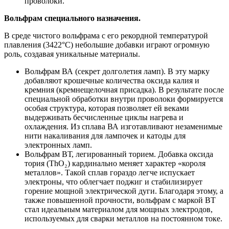
проволоки.
Вольфрам специального назначения.
В среде чистого вольфрама с его рекордной температурой
плавления (3422°C) небольшие добавки играют огромную
роль, создавая уникальные материалы.
Вольфрам ВА (секрет долголетия ламп). В эту марку
добавляют крошечные количества оксида калия и
кремния (кремнещелочная присадка). В результате после
специальной обработки внутри проволоки формируется
особая структура, которая позволяет ей веками
выдерживать бесчисленные циклы нагрева и
охлаждения. Из сплава ВА изготавливают незаменимые
нити накаливания для лампочек и катоды для
электронных ламп.
Вольфрам ВТ, легированный торием. Добавка оксида
тория (ThO₂) кардинально меняет характер «короля
металлов». Такой сплав гораздо легче испускает
электроны, что облегчает поджиг и стабилизирует
горение мощной электрической дуги. Благодаря этому, а
также повышенной прочности, вольфрам с маркой ВТ
стал идеальным материалом для мощных электродов,
используемых для сварки металлов на постоянном токе.