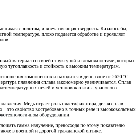
равнимая с золотом, и впечатляющая твердость. Казалось бы,
тной температуре, плохо поддается обработке и проявляет
ллов.
 новый материал со своей структурой и возможностями, которых
ную тугоплавкость и стойкость к высоким температурам.
оотношения компонентов и находится в диапазоне от 2620 °C
ература плавления сплава закономерно увеличивается. Сплав
окотемпературных печей и установок отжига уранового
плавления. Медь играет роль пластификатора, делая сплав
 – это свойство востребовано в точных реле и высоковольтных
сокотехнологичном оборудовании
.
лощать гамма-излучение, превосходя по этому показателю
также в военной и дорогой гражданской оптике.