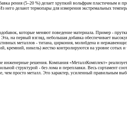
авка рения (5–20 %) делает хрупкий вольфрам пластичным и пр
Из него делают термопары для измерения экстремальных темпера
родобавок, которые меняют поведение материала. Пример - прут
я. Эта, на первый взгляд, небольшая добавка обеспечивает высо
тивных металлов - титана, циркония, молибдена и нержавеющих 
ний, кремний, никель) жестко контролируются на уровне сотых и
щие инженерные решения. Компания «МеталлКомплект» реализует 
ильной структурой - без лома и переплавки. Весь сортамент соо
ше, чем просто металл. Это характер, усиленный правильным выб