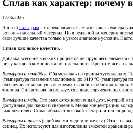
Сплав как характер: почему 
17.06.2026
Чистый
вольфрам
- это рекордсмен. Самая высокая температура
вот он – идеальный материал. Но в реальной инженерии чистый
свои лучшие качества только в узком диапазоне условий. Наст
Сплав как новое качество.
Добавка всего нескольких процентов легирующего элемента спо
нет у каждого компонента по отдельности. При этом все сплав
Вольфрам и молибден.
Оба металла - из группы тугоплавких. Т
(температура плавления молибдена) до 3410 °C (температура 
обеспечивает хорошую сочетаемость свойств обоих металлов. 
топлива. Сплав также используется в виде горячекатаных лист
Вольфрам и медь.
Это высокотехнологичный дуэт, который в при
доступным для пайки и сверления. Меняя концентрацию вольфр
выключателях. Сплав обладает высокой электро- и теплопрово
Вольфрам и никель
(с добавками меди или железа). Эти сплавы
свинец. Их используют для изготовления емкостей хранения ра