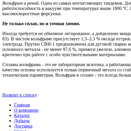
Вольфрам и рений
. Один из самых впечатляющих тандемов. Доб
работоспособность в вакууме при температурах выше 1800 °C. 
высокоскоростные форсунки.
Не только сплав, но и точная химия.
Иногда требуется не объемное легирование, а добавление мик
83). В чистом вольфраме присутствует 1,5–2,3 % оксида иттри
электрода. Прутки СВИ-1 предназначены для дуговой сварки ак
основного металла - не менее 97,6 %, примеси (железо, алюми
критично при работе с особо чувствительными материалами.
Сплавы вольфрама - это не лабораторная экзотика, а работаю
качестве основы используется только первичный металл со стаб
техническим параметрам. Вольфрам в сплаве - это всегда боль
Возврат к списку
Главная
О компании
Каталог
Добыча
Доставка