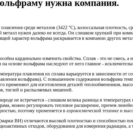
вольфраму нужна компания.
 плавления среди металлов (3422 °C), колоссальная плотность, с
 металл нужен далеко не всегда. Он слишком хрупкий при комна
оящий характер вольфрама раскрывается в компании других мета
собна кардинально изменить свойства. Сплав - это не смесь, а
ы на основе вольфрама наследуют от него главное - исключитель
емпература плавления их сплава варьируется в зависимости от с
плавления вольфрама). С повышением содержания вольфрама темп
Его применяют для изготовления деталей теплообменников, выс
ов, тиглей и распыляемых мишеней.
роде не встречается - слишком велика разница в температурах 
ама, можно регулировать тепловое расширение, причем линейно
дностью, поэтому
применяется в аэрокосмической технике и вы
 (марки ВН) отличаются высокой плотностью и способностью пог
диоактивных отходов, оборудования для измерения радиации, а 