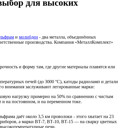
выбор для высоких
льфрам
и
молибден
- два металла, объединённых
 ответственные производства. Компания «МеталлКомплект»
рочность и форму там, где другие материалы плавятся или
пературных печей (до 3000 °C), катоды радиоламп и детали
ого внимания заслуживают легированные марки:
оковую нагрузку примерно на 50% по сравнению с чистым
 и на постоянном, и на переменном токе.
рама даёт около 3,5 км проволоки - этого хватает на 23
риборов, а марки ВТ-7, ВТ-10, ВТ-15 — на сварку цветных
 высокотемпературные печи.