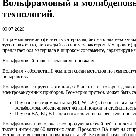
Вольфрамовый и молибденовый
технологий.
09.07.2026
В промышленной сфере есть материалы, без которых невозможн
тугоплавкостью, но каждый со своим характером. Их прокат (п
предлагает оба материала в широком сортаменте, гарантируя к
Вольфрамовый прокат: рекордсмен по жару.
Вольфрам - абсолютный чемпион среди металлов по температуре
испаряются.
Вольфрамовые прутки - это полуфабрикаты, из которых делают
электровакуумных приборов. Геометрия прутков может быть са
Прутки с оксидом лантана (ВЛ, WL-20) - безопасная аль
вольфрамом, обеспечивает лёгкий поджиг и стабильность
Прутки ВА, ВР, ВТ - для изготовления нагревателей пече
Вольфрамовая проволока - это продукт высочайшей точности. Е
тысячи нитей для 60-ваттных ламп. Проволока ВА идёт на спир
металлов и высоколегированных сталей. Без вольфрамовой про