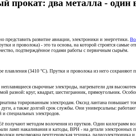
 прокат: два металла - один 
о представить развитие авиации, электроники и энергетики.
Во
рутки и проволока) - это та основа, на которой строятся самые
ачество, подтверждённое годами работы с первичным сырьём.
 плавления (3410 °C). Прутки и проволока из него сохраняют п
 неплавящиеся сварочные электроды, нагреватели для высокотем
мой разной: круг, квадрат, шестигранник, прямоугольник. Особ
тернатива торированным электродам. Оксид лантана повышает т
 дуги, а также долгий срок службы. Они универсальны: работают
й и специальных электродов.
ё получают методом волочения из прутков. Один килограмм вольф
али ламп накаливания и катоды, ВРН - на детали электронных п
волоки невозможна рентгеновская техника, радиоэлектроника и