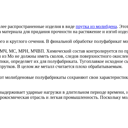
олее распространенные изделия в виде
прутка из молибдена
. Это
 материала для придания прочности на растяжение и изгиб изде
ного и круглого сечения. В финальной обработке полуфабрикат
 МЧ, МС, МРН, МЧВП. Химический состав контролируется по пр
из Mo не должны иметь сколов, следов поверхностного окислени
стики, определяет их для полуфабриката. Тугоплавкое исходное с
рутков. В целом же металл считается плохо обрабатываемым.
лот молибденовые полуфабрикаты сохраняют свои характеристик
выдерживает ударные нагрузки в длительном периоде времени, 
эрокосмическая отрасль и легкая промышленность. Поскольку мол