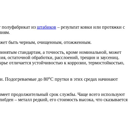
т полуфабрикат из
штабиков
– результат ковки или протяжки с
лиям.
 может быть черным, очищенным, отожженным.
инятым стандартам, а точность, кроме номинальной, может
я, остаточной обработки, расслоений, трещин и заусениц.
ырье отличается устойчивостью к коррозии, термостойкостью,
о
и. Подогреваемые до 80
С прутки в этих средах начинают
имеет продолжительный срок службы. Чаще всего используют
ибден – металл редкий, его стоимость высока, что сказывается