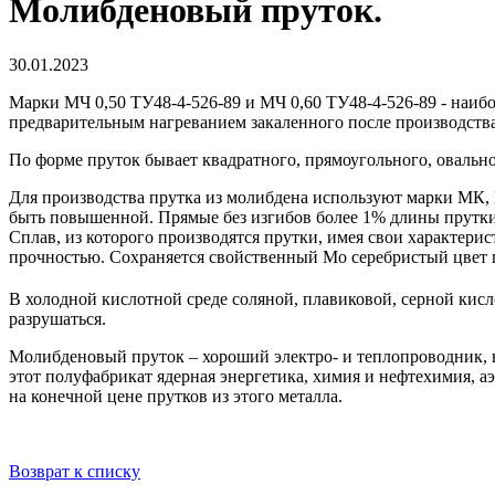
Молибденовый пруток.
30.01.2023
Марки МЧ 0,50 ТУ48-4-526-89 и МЧ 0,60 ТУ48-4-526-89 - наиб
предварительным нагреванием закаленного после производства
По форме пруток бывает квадратного, прямоугольного, оваль
Для производства прутка из молибдена используют марки МК,
быть повышенной. Прямые без изгибов более 1% длины прутки 
Сплав, из которого производятся прутки, имея свои характери
прочностью. Сохраняется свойственный Mo серебристый цвет п
В холодной кислотной среде соляной, плавиковой, серной кис
разрушаться.
Молибденовый пруток – хороший электро- и теплопроводник, 
этот полуфабрикат ядерная энергетика, химия и нефтехимия, а
на конечной цене прутков из этого металла.
Возврат к списку