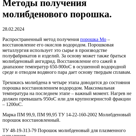
Методы получения
молибденового порошка.
28.02.2024
⁠
Распространенный метод получения
порошка Mo
–
восстановление его окислов водородом. Порошковая
металлургия использует это сырье в производстве
полуфабрикатов и изделий. За основу может также браться
молибденовый ангидрид. Восстановление его сажей в
диапазоне температур 650-900оС в осушенной водородной
среде и отводом водяного пара дает основу твердым сплавам.
Трехокись молибдена в четыре этапа доводится до состояния
порошка восстановлением водородом. Максимальная
температура на последнем этапе – важный момент. Нагрев не
должен превышать 950оС или для крупнозернистой фракции
– 1200оС.
Марка ПМ 99,9, ПМ 99,95 ТУ 14-22-160-2002 Молибденовый
порошок восстановленный.
ТУ 48-19-313-79 Порошок молибденовый для плазменного
напыления.