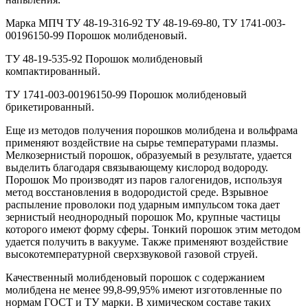
Марка МПЧ ТУ 48-19-316-92 ТУ 48-19-69-80, ТУ 1741-003-
00196150-99 Порошок молибденовый.
ТУ 48-19-535-92 Порошок молибденовый
компактированный.
ТУ 1741-003-00196150-99 Порошок молибденовый
брикетированный.
Еще из методов получения порошков молибдена и вольфрама
применяют воздействие на сырье температурами плазмы.
Мелкозернистый порошок, образуемый в результате, удается
выделить благодаря связывающему кислород водороду.
Порошок Mo производят из паров галогенидов, используя
метод восстановления в водородистой среде. Взрывное
распыление проволоки под ударным импульсом тока дает
зернистый неоднородный порошок Mo, крупные частицы
которого имеют форму сферы. Тонкий порошок этим методом
удается получить в вакууме. Также применяют воздействие
высокотемпературной сверхзвуковой газовой струей.
Качественный молибденовый порошок с содержанием
молибдена не менее 99,8-99,95% имеют изготовленные по
нормам ГОСТ и ТУ марки. В химическом составе таких