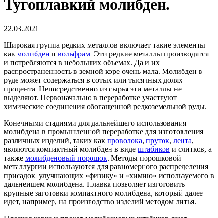
Тугоплавкий молибден.
22.03.2021
Широкая группа редких металлов включает такие элементы
как
молибден
и
вольфрам
. Эти редкие металлы производятся
и потребляются в небольших объемах. Да и их
распространенность в земной коре очень мала. Молибден в
руде может содержаться в сотых или тысячных долях
процента. Непосредственно из сырья эти металлы не
выделяют. Первоначально в переработке участвуют
химические соединения обогащенной редкоземельной руды.
Конечными стадиями для дальнейшего использования
молибдена в промышленной переработке для изготовления
различных изделий, таких как
проволока
,
пруток
,
лента
,
являются компактный молибден в виде
штабиков
и слитков, а
также
молибденовый порошок
. Методы порошковой
металлургии используются для равномерного распределения
присадок, улучшающих «физику» и «химию» используемого в
дальнейшем молибдена. Плавка позволяет изготовить
крупные заготовки компактного молибдена, который далее
идет, например, на производство изделий методом литья.