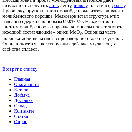
Плоская ковка и прокат молибденовых штабиков дают
возможность получать
лист
, ленту,
полосу
, пластины,
фольгу
.
Проволоку, прутки и листы молибденовые изготавливают из
молибденового порошка. Мелкозернистая структура этих
изделий содержит по нормам 99,9% Mo. На качество и
чистоту молибденового порошка во многом влияет чистота
исходной составляющей – окиси MoO
. Основная часть
3
порошка молибдена идет в производство сталей и чугунов.
Он используется как легирующая добавка, улучшающая
свойства сплавов.
Возврат к списку
Главная
О компании
Каталог
Добыча
Доставка
Склад
Контакты
Статьи
Опрос